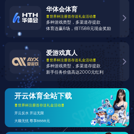
平台技术与服务能力
平台构建了一套高可用的全终端直播服务架构，集成智能风
控、秒级加载、多节点加速等核心技术，确保不同区域用户
都能流畅体验体育赛事。 同时，J9集团提供全天候客服支
持与数据同步，致力于打造值得信赖的观赛首选平台。