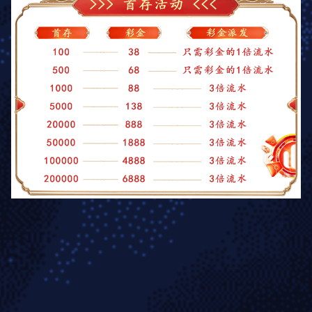
用户口碑推荐
这些评论来自真实用户体验
Leo_X7
这款 App 的赛事更新速度让我很满意，数据准确不
界
卡顿。J9集团 做得比很多平台稳定多了。
余