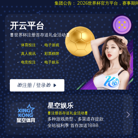
立即注册
隐私政策
1. 引言与声明
欢迎使用本平台提供的体育赛事服务应用（以下简称“本应
用”）。我们重视每位用户的个人隐私保护，致力于营造一个可
信赖的信息交互环境。
在您使用J9集团应用相关服务前，请认真阅读本政策。使用即代
表您已理解并接受全部条款内容。如有异议，建议您暂停使用本
服务。