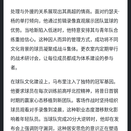
处理与外援的关系展现出其高超的情商。面对约瑟夫·
杨的单打倾向，他通过剪辑录像直观展示团队篮球的
优势。当哈斯陷入低迷时，他特意安排其与青年队合
练重拾信心。这种因人而异的管理方式，成功将不同
文化背景的球员凝聚成战斗集体。更衣室内定期举行
的战术研讨会，让每位成员都成为体系建设的参与
者。
在球队文化建设上，马布里注入了独特的冠军基因。
他要求球员在每次训练前高呼北控精神，将昔日首钢
时期的赢家心态移植到新团队。客场作战时坚持组织
球员观看对手录像到凌晨，这种职业态度潜移默化影
响着年轻队员。当球队完成20分大逆转时，他却在发
布会上强调防守漏洞，这种居安思危的意识正在塑造