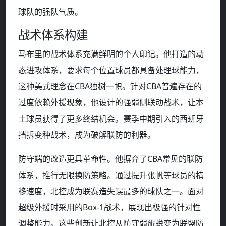
球队的强队气质。
战术体系构建
马布里的战术体系充满鲜明的个人印记。他打造的动
态进攻体系，要求每个位置球员都具备处理球能力，
这种美式理念在CBA独树一帜。针对CBA普遍存在的
过度依赖外援现象，他设计的强弱侧联动战术，让本
土球员获得了更多终结机会。赛季中期引入的西班牙
挡拆变种战术，成为破解联防的利器。
防守端的改造更具革命性。他摒弃了CBA常见的联防
体系，推行无限换防策略。通过提升张帆等球员的横
移速度，北控成为联赛造失误最多的球队之一。面对
超级外援时采用的Box-1战术，展现出极强的针对性
调整能力。这些创新让北控从防守弱旅蜕变为联盟防