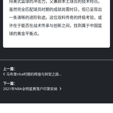
持美式篮球的冲击力，又兼顾本土球员的技术特点。
虽然完全匹配球员时期的成就尚需时日，但已呈现出
一条清晰的进阶轨迹。这位双料传奇的终极考验，或
许在于能否在战术传承与创新之间，找到属于中国篮
球的黄金平衡点。
上一篇：
马布里nba时期的辉煌与转型之路…
下一篇：
2021年NBA全明星赛落户印第安纳