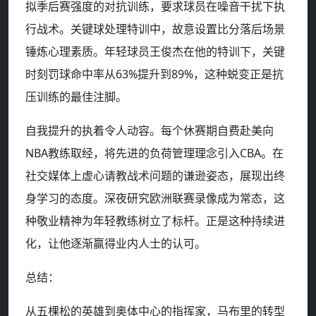
拟季后赛强度的对抗训练，要求球员在噪音干扰下执
行战术。关键球处理特训中，故意设置比分落后场景
锤炼心理素质。年轻球员王俊杰在他的特训下，关键
时刻罚球命中率从63%提升到89%，这种蜕变正是抗
压训练的最佳注脚。
自我提升的执着令人动容。每个休赛期自费赴美向
NBA教练取经，将先进的负荷管理理念引入CBA。在
社交媒体上虚心请教战术问题的谦逊姿态，展现出终
身学习的态度。深夜研究欧洲联赛录像成为常态，这
种敬业精神为年轻教练树立了标杆。正是这种持续进
化，让他逐渐赢得业内人士的认可。
总结：
从五棵松的英雄到奥体中心的指挥家，马布里的转型