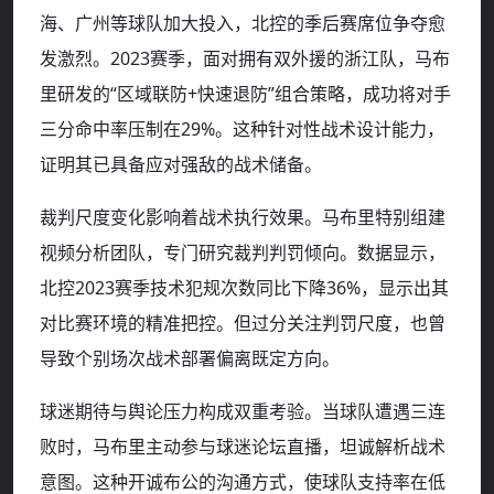
海、广州等球队加大投入，北控的季后赛席位争夺愈
发激烈。2023赛季，面对拥有双外援的浙江队，马布
里研发的“区域联防+快速退防”组合策略，成功将对手
三分命中率压制在29%。这种针对性战术设计能力，
证明其已具备应对强敌的战术储备。
裁判尺度变化影响着战术执行效果。马布里特别组建
视频分析团队，专门研究裁判判罚倾向。数据显示，
北控2023赛季技术犯规次数同比下降36%，显示出其
对比赛环境的精准把控。但过分关注判罚尺度，也曾
导致个别场次战术部署偏离既定方向。
球迷期待与舆论压力构成双重考验。当球队遭遇三连
败时，马布里主动参与球迷论坛直播，坦诚解析战术
意图。这种开诚布公的沟通方式，使球队支持率在低