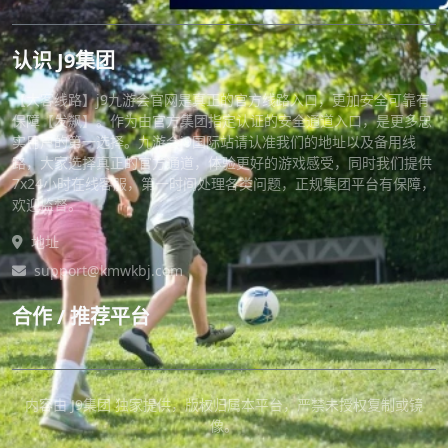
认识 J9集团
【大客线路】j9九游会官网是真正的官方线路入口，更加安全可靠有
保障【发飙】。作为由官方集团指定认证的安全通道入口，是更多忠
实用户的第一选择。九游会j9国际站请认准我们的地址以及备用线
路，大家选择真正的官方通道，体验更好的游戏感受，同时我们提供
7x24小时在线客服，第一时间处理各类问题，正规集团平台有保障，
欢迎监督。
地址
support@kmwkbj.com
合作 / 推荐平台
内容由 J9集团 独家提供，版权归属本平台，严禁未授权复制或镜
像。