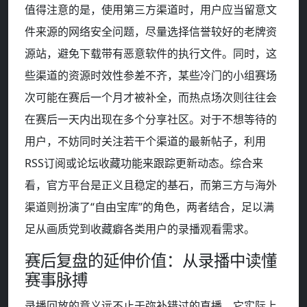
值得注意的是，使用第三方渠道时，用户应当留意文
件来源的网络安全问题，尽量选择信誉较好的老牌资
源站，避免下载带有恶意软件的执行文件。同时，这
些渠道的资源时效性参差不齐，某些冷门的小组赛场
次可能在赛后一个月才被补全，而热点场次则往往会
在赛后一天内出现在多个分享社区。对于不想等待的
用户，不妨同时关注若干个渠道的最新帖子，利用
RSS订阅或论坛收藏功能来跟踪更新动态。综合来
看，官方平台是正义且稳定的基石，而第三方与海外
渠道则扮演了“自由宝库”的角色，两者结合，足以满
足从画质党到收藏癖各类用户的录播观看需求。
赛后复盘的延伸价值：从录播中读懂
赛事脉搏
录播回放的意义远不止于弥补错过的直播，它实际上