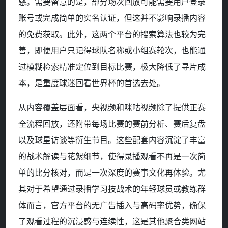
感。需要留意的是，部分场次回放可能需要用户登录
账号或完成简单的实名认证，但这并不影响录播内容
的免费获取。此外，这两个平台的搜索算法也较为完
善，即便用户只记得球队名称或小组赛轮次，也能通
过模糊检索精准定位到目标比赛，极大降低了寻片成
本，是重度球迷回看世界杯的首选去处。
从内容覆盖层面看，央视频和咪咕视频除了提供正赛
全流程回放，还附带每场比赛的赛前分析、赛后复盘
以及球星访谈等衍生节目。这些配套内容沉淀了丰富
的战术解读与花絮细节，使得录播观看不再是一次简
单的比分核对，而是一次深度的赛事文化再体验。尤
其对于希望通过录播学习技战术的年轻球员或教练群
体而言，官方平台的无广告插入与高码率优势，确保
了观看过程的沉浸感与连续性，这是其他聚合类网站