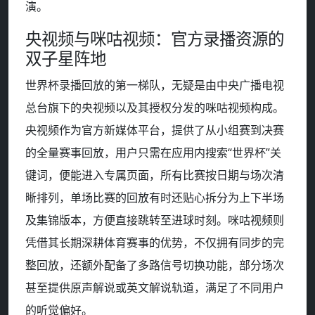
演。
央视频与咪咕视频：官方录播资源的
双子星阵地
世界杯录播回放的第一梯队，无疑是由中央广播电视
总台旗下的央视频以及其授权分发的咪咕视频构成。
央视频作为官方新媒体平台，提供了从小组赛到决赛
的全量赛事回放，用户只需在应用内搜索“世界杯”关
键词，便能进入专属页面，所有比赛按日期与场次清
晰排列，单场比赛的回放有时还贴心拆分为上下半场
及集锦版本，方便直接跳转至进球时刻。咪咕视频则
凭借其长期深耕体育赛事的优势，不仅拥有同步的完
整回放，还额外配备了多路信号切换功能，部分场次
甚至提供原声解说或英文解说轨道，满足了不同用户
的听觉偏好。