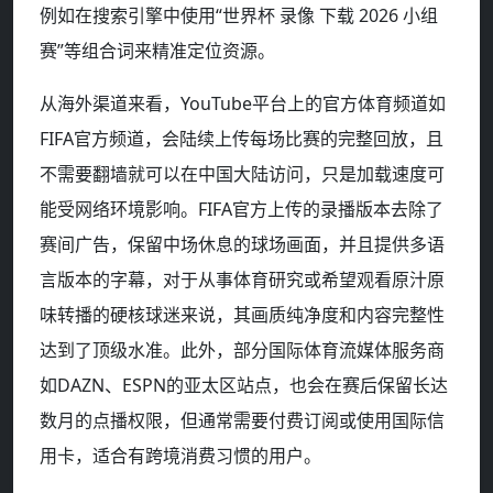
例如在搜索引擎中使用“世界杯 录像 下载 2026 小组
赛”等组合词来精准定位资源。
从海外渠道来看，YouTube平台上的官方体育频道如
FIFA官方频道，会陆续上传每场比赛的完整回放，且
不需要翻墙就可以在中国大陆访问，只是加载速度可
能受网络环境影响。FIFA官方上传的录播版本去除了
赛间广告，保留中场休息的球场画面，并且提供多语
言版本的字幕，对于从事体育研究或希望观看原汁原
味转播的硬核球迷来说，其画质纯净度和内容完整性
达到了顶级水准。此外，部分国际体育流媒体服务商
如DAZN、ESPN的亚太区站点，也会在赛后保留长达
数月的点播权限，但通常需要付费订阅或使用国际信
用卡，适合有跨境消费习惯的用户。