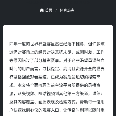
2026-06-19 17:57
32 次阅读
首页
/
体育热点
四年一度的世界杯盛宴虽然已经落下帷幕，但许多球
迷仍对赛场上的经典对决意犹未尽，或因时差、工作
等原因错过了部分精彩赛事。对于这些渴望重温热血
瞬间的用户而言，寻找稳定、高清且资源齐全的世界
杯录播回放观看渠道，已成为赛后最迫切的搜索需
求。本文将全面梳理当前主流平台所提供的录播资
源，从央视频、咪咕视频到其他第三方渠道，详细汇
总其内容覆盖、画质表现及检索方式，帮助每一位用
户快速找到心仪的观赛入口，让传奇时刻得以随时重