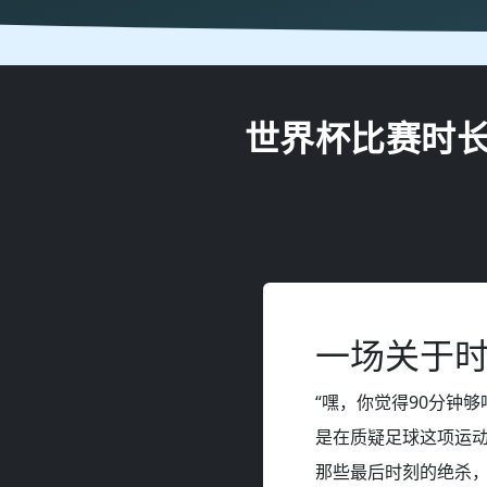
世界杯比赛时长揭
一场关于时
“嘿，你觉得90分钟
是在质疑足球这项运动
那些最后时刻的绝杀，