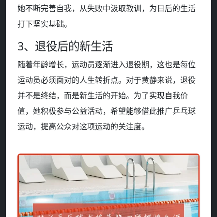
她不断完善自我，从失败中汲取教训，为日后的生活
打下坚实基础。
3、退役后的新生活
随着年龄增长，运动员逐渐进入退役期，这也是每位
运动员必须面对的人生转折点。对于黄静来说，退役
并不是终结，而是新生活的开始。为了实现自我价
值，她积极参与公益活动，希望能够借此推广乒乓球
运动，提高公众对这项运动的关注度。