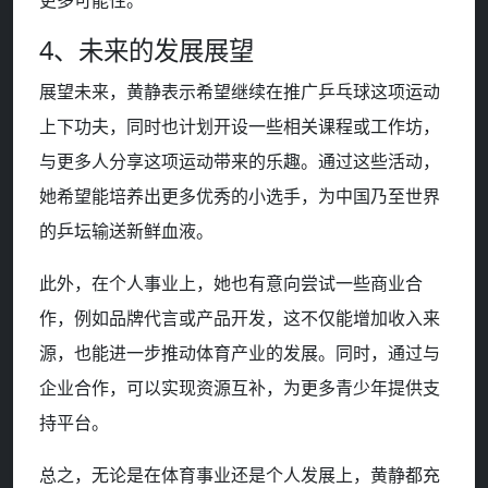
4、未来的发展展望
展望未来，黄静表示希望继续在推广乒乓球这项运动
上下功夫，同时也计划开设一些相关课程或工作坊，
与更多人分享这项运动带来的乐趣。通过这些活动，
她希望能培养出更多优秀的小选手，为中国乃至世界
的乒坛输送新鲜血液。
此外，在个人事业上，她也有意向尝试一些商业合
作，例如品牌代言或产品开发，这不仅能增加收入来
源，也能进一步推动体育产业的发展。同时，通过与
企业合作，可以实现资源互补，为更多青少年提供支
持平台。
总之，无论是在体育事业还是个人发展上，黄静都充