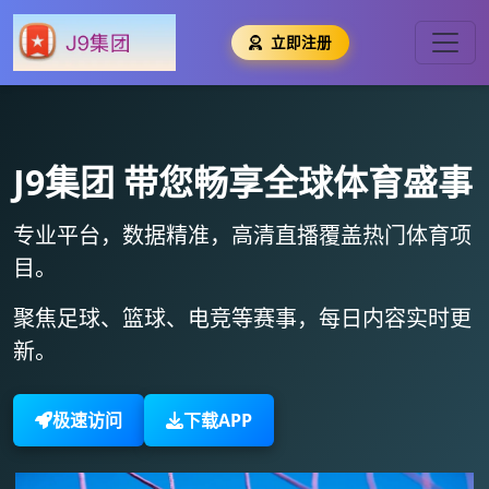
立即注册
J9集团
带您畅享全球体育盛事
专业平台，数据精准，
高清直播
覆盖热门体育项
目。
聚焦足球、篮球、电竞等赛事，
每日内容实时更
新
。
极速访问
下载APP