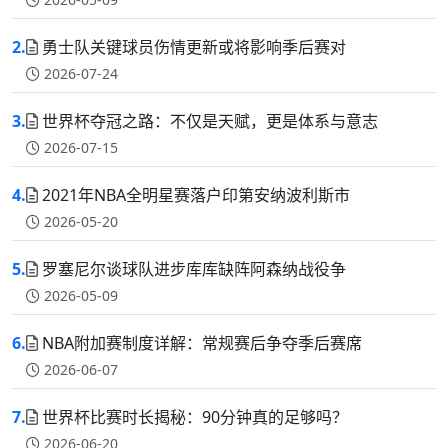
2.
勇士队关键球员伤情更新或将影响季后赛对
2026-07-24
3.
世界杯夺冠之路：不仅是天赋，更是体系与意志
2026-07-15
4.
2021年NBA全明星赛落户印第安纳波利斯市
2026-05-20
5.
罗塞尼尔谈球队进步库库缺阵阿森纳战役争
2026-05-09
6.
NBA附加赛制度详解：常规赛后争夺季后赛席
2026-06-07
7.
世界杯比赛时长揭秘：90分钟真的足够吗？
2026-06-20