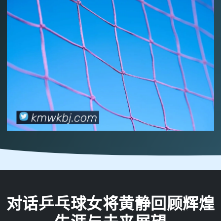
对话乒乓球女将黄静回顾辉煌