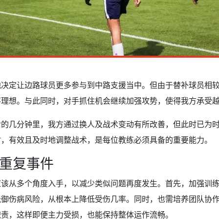
他决定让边路球员更多参与到中路支援当中。但由于替补球员相
不理想。与此同时，对手抓住机会继续加强攻势，使得我方承受
后的几分钟里，我方通过换人及战术变动有所改善，但此时已为
时，有效且及时地调整战术，是每位教练必须具备的重要能力。
来重复事件
应该从多个角度入手，以减少类似问题再度发生。首先，加强训
抵御伤病风险，从根本上降低受伤几率。同时，也需培养团队协
职责，这样即便主力受损，也能保持整体运作流畅。