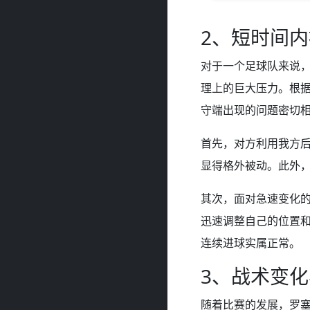
2、短时间
对于一个足球队来说
理上的巨大压力。根
守端出现的问题密切
首先，对方利用我方
显得格外被动。此外
其次，面对急速变化
迅速调整自己的位置
连续进球实属正常。
3、战术变
随着比赛的发展，罗