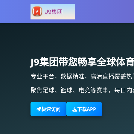
J9集团
带您畅享全球体
专业平台，数据精准，
高清直播
覆盖热
聚焦足球、篮球、电竞等赛事，
每日内
极速访问
下载APP