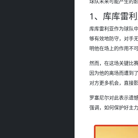
球队未来可能产生的
1、库库雷
库库雷利亚作为球队
够有效地防守，对手
明他在场上的作用不
然而，在这场关键比
因为他的离场而遭到
对方更多机会，直接
罗塞尼尔对此表示遗
强调，如何保护好主