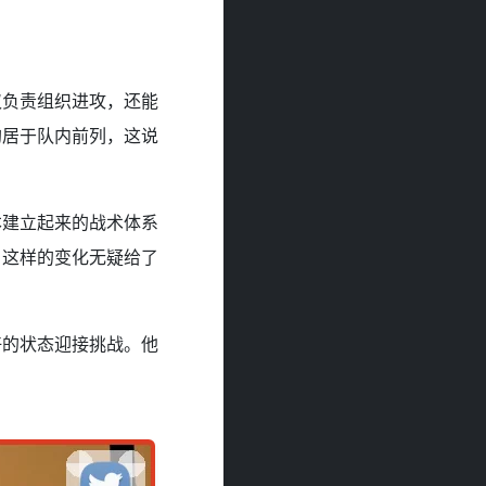
仅负责组织进攻，还能
均居于队内前列，这说
本建立起来的战术体系
。这样的变化无疑给了
好的状态迎接挑战。他
。