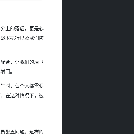
比分上的落后，更是心
的战术执行以及我们防
契配合，让我们的后卫
成射门。
发生时，每个人都需要
面。在这种情况下，被
人员配置问题，这样的