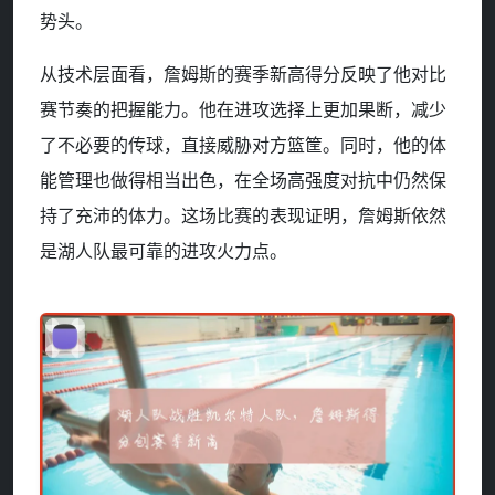
势头。
从技术层面看，詹姆斯的赛季新高得分反映了他对比
赛节奏的把握能力。他在进攻选择上更加果断，减少
了不必要的传球，直接威胁对方篮筐。同时，他的体
能管理也做得相当出色，在全场高强度对抗中仍然保
持了充沛的体力。这场比赛的表现证明，詹姆斯依然
是湖人队最可靠的进攻火力点。