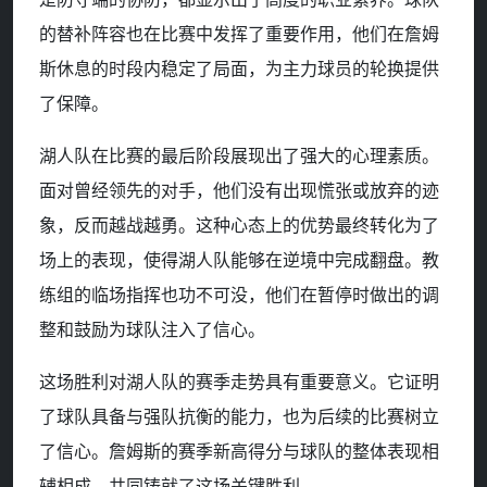
的替补阵容也在比赛中发挥了重要作用，他们在詹姆
斯休息的时段内稳定了局面，为主力球员的轮换提供
了保障。
湖人队在比赛的最后阶段展现出了强大的心理素质。
面对曾经领先的对手，他们没有出现慌张或放弃的迹
象，反而越战越勇。这种心态上的优势最终转化为了
场上的表现，使得湖人队能够在逆境中完成翻盘。教
练组的临场指挥也功不可没，他们在暂停时做出的调
整和鼓励为球队注入了信心。
这场胜利对湖人队的赛季走势具有重要意义。它证明
了球队具备与强队抗衡的能力，也为后续的比赛树立
了信心。詹姆斯的赛季新高得分与球队的整体表现相
辅相成，共同铸就了这场关键胜利。