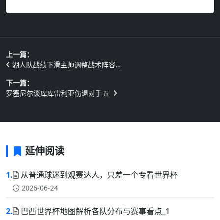
上一篇：
湖人队战绩下滑主帅调整战术阵容…
下一篇：
罗塞尼尔谈库库雷利亚伤退对手五
延伸阅读
1.
从普通球迷到观赛达人，只差一个专看世界杯
2026-06-24
2.
巴西世界杯地图解析各队分布与赛事看点_1