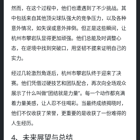
然而，在这个过程中，他们也遭遇到了不少挑战。其
中包括来自其他顶尖球队强大的竞争压力，以及各种
意外情况，如失误或意外摔倒。但正是这些瞬间，让
杭州市攀岩队显得更加顽强。他们总能及时调整心
态，在逆境中找到突破口，用坚韧不拔来证明自己的
实力。
经过几轮激烈角逐后，杭州市攀岩队终于迎来了决
赛。他们凭借过硬技艺和团队配合，再次向全场观众
展示了什么叫做“团结就是力量”。每一个动作都充满
着力量美感，让人忍不住喝彩。当最终成绩揭晓时，
他们不仅收获了荣誉，更重要的是收获了一份难得的
人生经历。
4、未来展望与总结