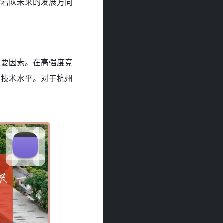
攀岩队未来的发展方向
重要因素。在高强度竞
高技术水平。对于杭州