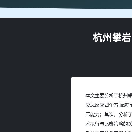
杭州攀岩
本文主要分析了杭州
应急反应四个方面进
压能力；其次，分析
术执行与比赛策略的