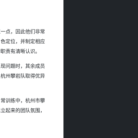
这一点，因此他们非常
角色定位，并制定相应
的职责有清晰认识。
出现问题时，其余成员
是杭州攀岩队取得优异
日常训练中，杭州市攀
建立起来的团队氛围，