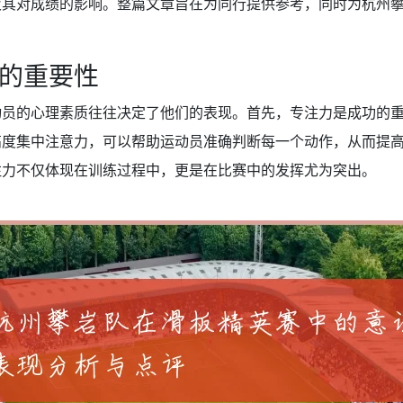
及其对成绩的影响。整篇文章旨在为同行提供参考，同时为杭州
质的重要性
动员的心理素质往往决定了他们的表现。首先，专注力是成功的
高度集中注意力，可以帮助运动员准确判断每一个动作，从而提
注力不仅体现在训练过程中，更是在比赛中的发挥尤为突出。