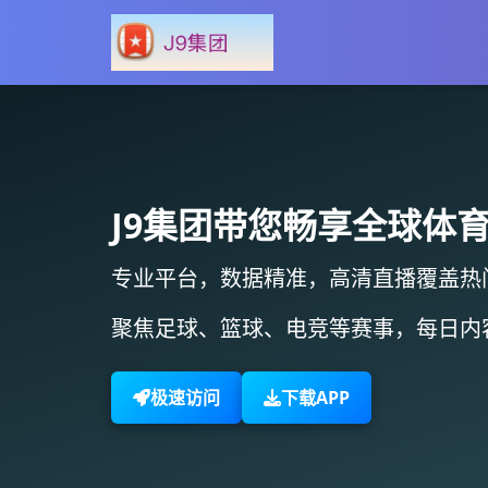
J9集团
带您畅享全球体
专业平台，数据精准，
高清直播
覆盖热
聚焦足球、篮球、电竞等赛事，
每日内
极速访问
下载APP