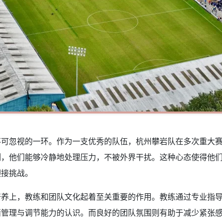
不可忽视的一环。作为一支优秀的队伍，杭州攀岩队在多次重大
刻，他们能够冷静地处理压力，不被外界干扰。这种心态使得他
迎接挑战。
培养上，教练和团队文化起着至关重要的作用。教练通过专业指
绪管理与调节能力的认识。而良好的团队氛围则有助于减少紧张