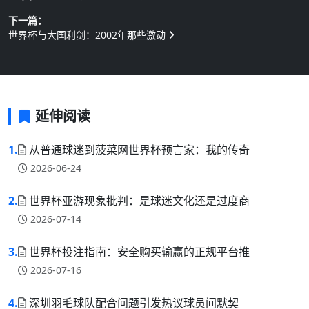
下一篇：
世界杯与大国利剑：2002年那些激动
延伸阅读
1.
从普通球迷到菠菜网世界杯预言家：我的传奇
2026-06-24
2.
世界杯亚游现象批判：是球迷文化还是过度商
2026-07-14
3.
世界杯投注指南：安全购买输赢的正规平台推
2026-07-16
4.
深圳羽毛球队配合问题引发热议球员间默契