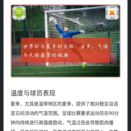
温度与球员表现
夏季，尤其是温带地区的夏季，提供了相对稳定且适
宜日间活动的气温范围。足球比赛要求运动员在90分
钟内持续进行高强度跑动，气温过低会导致肌肉僵