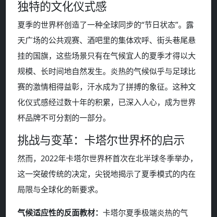
独特的文化仪式感
夏季的世界杯创造了一种全球同步的“节日状态”。露
天广场的公共观赛、酒吧里的集体欢呼、街头巷尾悬
挂的国旗，这些场景只有在气候宜人的夏季才得以大
规模、长时间地自然发生。炎热的气候似乎与足球比
赛的激情相得益彰，汗水成为了拼搏的象征。这种文
化仪式感经过数十年的积累，已深入人心，成为世界
杯品牌不可分割的一部分。
挑战与变革：卡塔尔世界杯的启示
然而，2022年卡塔尔世界杯首次在北半球冬季举办，
这一突破传统的决定，尖锐地揭示了夏季模式的内在
局限与全球化的新要求。
气候适应性的反面教材：
卡塔尔夏季极端炎热的气