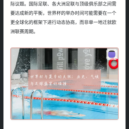
际议题。国际足联、各大洲足联与顶级俱乐部之间需
要达成新的平衡，世界杯的举办时间可能需要在一个
更全球化的框架下进行动态协商，而非单一地迁就欧
洲联赛周期。