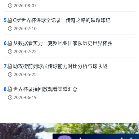
2026-08-07
5.
C罗世界杯进球全记录：传奇之路的璀璨印记
2026-07-10
6.
从数据看实力：克罗地亚国家队历史世界杯胜
2026-07-22
7.
助攻榜前列球员传球能力对比分析与球队战
2026-05-25
8.
世界杯录播回放观看渠道汇总
2026-06-19