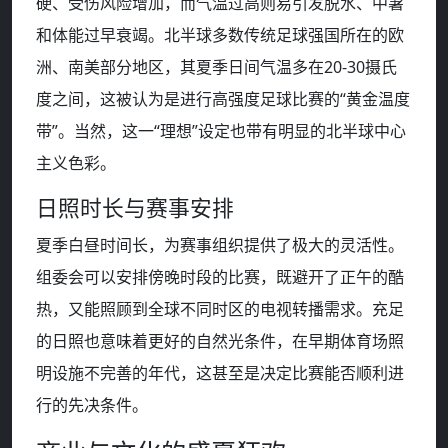
硬、受伤风险增加，而气温过高则易引发脱水、中暑
和体能过早衰竭。北半球多数传统足球强国所在的欧
洲、南美部分地区，其夏季日间气温多在20-30摄氏
度之间，这被认为是进行高强度足球比赛的“黄金温度
带”。当然，这一“理想”设定也带有明显的北半球中心
主义色彩。
日照时长与赛事安排
夏季白昼时间长，为赛事组织提供了极大的灵活性。
组委会可以安排傍晚时段的比赛，既避开了正午的酷
热，又能照顾到全球不同时区的电视转播需求。充足
的日照也意味着更好的自然光条件，在早期体育场照
明设施不完善的年代，这甚至是决定比赛能否顺利进
行的先决条件。