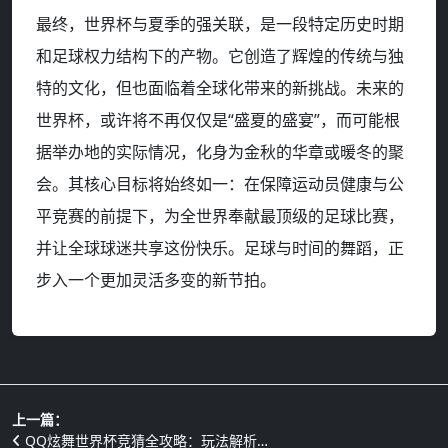
最终，世界杯与夏季的强关联，是一段特定历史时期
和足球权力结构下的产物。它创造了辉煌的传统与独
特的文化，但也面临着全球化带来的新挑战。未来的
世界杯，或许将不再仅仅是“盛夏的盛宴”，而可能根
据举办地的实际情况，化身为金秋的华章或暖冬的聚
会。其核心目标将始终如一：在保障运动员健康与公
平竞赛的前提下，为全世界奉献最顶级的足球比赛，
并让全球球迷共享这份快乐。足球与时间的舞蹈，正
步入一个更加灵活多变的新节拍。
上一篇：
QQ炫舞世界杯竞猜全攻略：玩法解析…