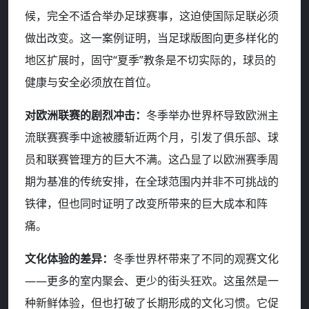
候，完全不适合举办足球赛事，这迫使国际足联必须
做出改变。这一案例证明，当足球版图向更多样化的
地区扩展时，固守“夏季”教条是不切实际的，球员的
健康与安全必须放在首位。
对欧洲联赛的剧烈冲击：
冬季举办世界杯导致欧洲主
流联赛赛季中途被腰斩近两个月，引发了俱乐部、球
员和联赛管理方的巨大不满。这凸显了以欧洲赛季周
期为基准的传统安排，在全球范围内并非不可挑战的
铁律，但也同时证明了改变所带来的巨大成本和阵
痛。
文化体验的差异：
冬季世界杯带来了不同的观赛文化
——更多的室内聚会、更少的街头狂欢。这虽然是一
种新鲜体验，但也打破了长期形成的文化习惯。它促