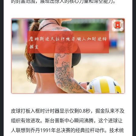
的封盖范围，展现出惊人的核心力量和滞空能力。
皮球打板入框时计时器显示仅剩0.8秒，掘金队来不及
组织有效进攻。斯台普斯中心瞬间沸腾，这个进球让
人联想到乔丹1991年总决赛的经典拉杆动作。技术统