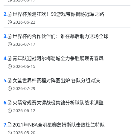
2.
世界杯预测狂欢！99游戏带你揭秘冠军之路
2026-06-22
3.
世界杯的合作伙伴们：谁在幕后助力这场全球
2026-07-17
4.
青年队迎战阿尔梅勒城全力争胜展现青春风
2026-06-15
5.
女篮世界杯赛程对阵图出炉 各队分组对决
2026-07-29
6.
火箭常规赛关键战役集锦分析球队战术调整
2026-06-12
7.
2021年NBA全明星赛詹姆斯队击败杜兰特队
2026-05-20