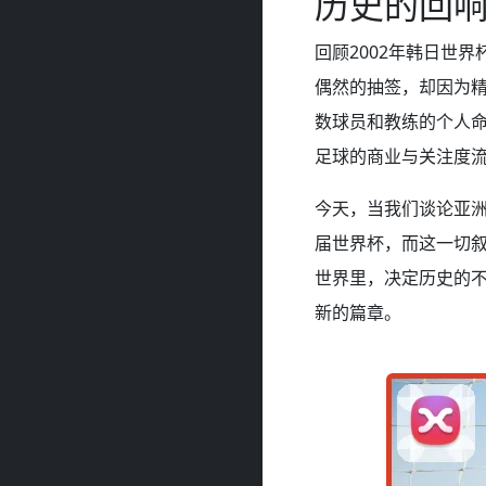
历史的回
回顾2002年韩日世
偶然的抽签，却因为
数球员和教练的个人
足球的商业与关注度
今天，当我们谈论亚洲
届世界杯，而这一切
世界里，决定历史的不
新的篇章。