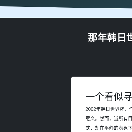
那年韩日
一个看似
2002年韩日世界杯
意义。然而，当所有
式，却在平静的表象