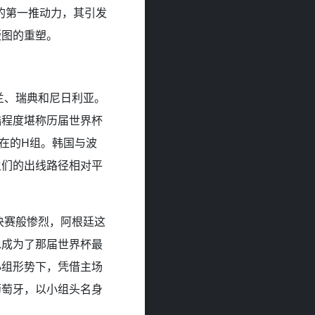
的第一推动力，其引发
版图的重塑。
兰、瑞典和尼日利亚。
酷程度堪称历届世界杯
在的H组。韩国与波
主们的出线路径相对平
决赛般惨烈，阿根廷这
水成为了那届世界杯最
小组形势下，凭借主场
葡萄牙，以小组头名身