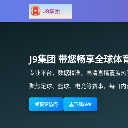
J9集团
带您畅享全球体
专业平台，数据精准，
高清直播
覆盖热
聚焦足球、篮球、电竞等赛事，
每日内
极速访问
下载APP