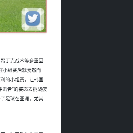
和希丁克战术等多重因
在小组赛后就戛然而
顺利的小组赛，让韩国
冲击者”的姿态去挑战疲
升了足球在亚洲，尤其