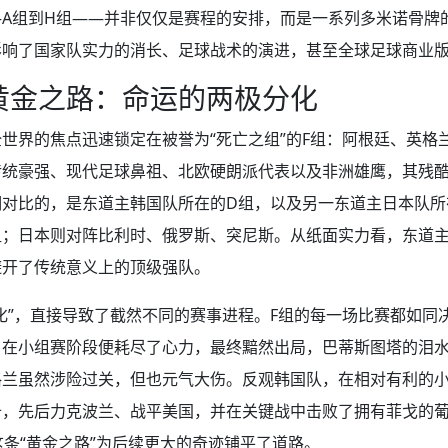
A组到H组——并非仅仅是赛程的安排，而是一系列多米诺骨牌
影响了国家队实力的消长、足球战术的演进，甚至全球足球商业
黄金之路：命运的两极分化
世界的焦点迅速锁定在被誉为“死亡之组”的F组：阿根廷、英格
传统豪强、现代足球鼻祖、北欧硬朗派代表以及非洲雄鹰，其残
明对比的，是东道主韩国队所在的D组，以及另一东道主日本队所
组；日本则对阵比利时、俄罗斯、突尼斯。从纸面实力看，东道
避开了传统意义上的顶级强队。
化”，直接导致了截然不同的赛事进程。F组的每一场比赛都如同
，在小组赛阶段便耗尽了心力，最终黯然出局，巴蒂斯图塔的泪
格兰虽然涉险过关，但也元气大伤。反观韩国队，在相对有利的
备，先后力克波兰、战平美国，并在关键战中击败了拥有菲戈的
这条“黄金之路”为后续更大的奇迹铺平了道路。