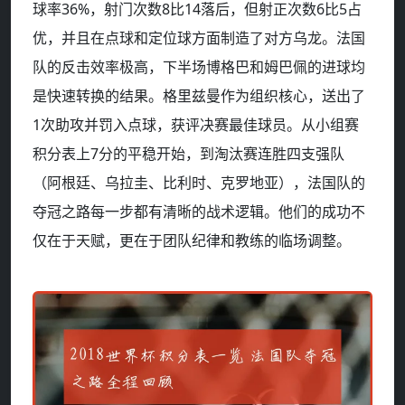
球率36%，射门次数8比14落后，但射正次数6比5占
优，并且在点球和定位球方面制造了对方乌龙。法国
队的反击效率极高，下半场博格巴和姆巴佩的进球均
是快速转换的结果。格里兹曼作为组织核心，送出了
1次助攻并罚入点球，获评决赛最佳球员。从小组赛
积分表上7分的平稳开始，到淘汰赛连胜四支强队
（阿根廷、乌拉圭、比利时、克罗地亚），法国队的
夺冠之路每一步都有清晰的战术逻辑。他们的成功不
仅在于天赋，更在于团队纪律和教练的临场调整。