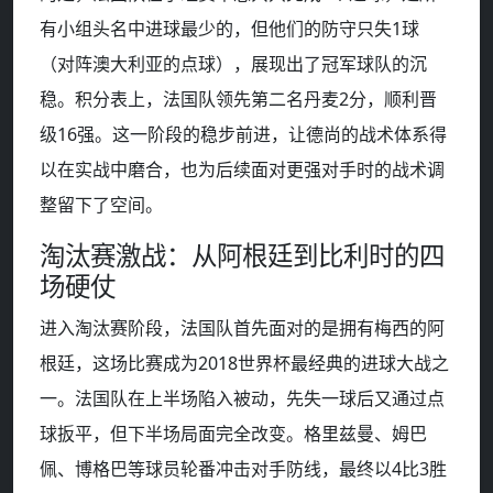
有小组头名中进球最少的，但他们的防守只失1球
（对阵澳大利亚的点球），展现出了冠军球队的沉
稳。积分表上，法国队领先第二名丹麦2分，顺利晋
级16强。这一阶段的稳步前进，让德尚的战术体系得
以在实战中磨合，也为后续面对更强对手时的战术调
整留下了空间。
淘汰赛激战：从阿根廷到比利时的四
场硬仗
进入淘汰赛阶段，法国队首先面对的是拥有梅西的阿
根廷，这场比赛成为2018世界杯最经典的进球大战之
一。法国队在上半场陷入被动，先失一球后又通过点
球扳平，但下半场局面完全改变。格里兹曼、姆巴
佩、博格巴等球员轮番冲击对手防线，最终以4比3胜