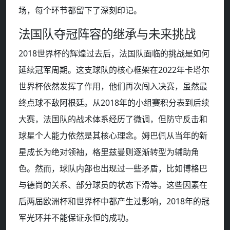
场，每个环节都留下了深刻印记。
法国队夺冠阵容的继承与未来挑战
2018世界杯的辉煌过去后，法国队面临的挑战是如何
延续冠军周期。这支球队的核心框架在2022年卡塔尔
世界杯依然发挥了作用，他们再次闯入决赛，虽然最
终点球不敌阿根廷。从2018年的小组赛积分表到后续
大赛，法国队的战术体系经历了微调，但防守反击和
球星个人能力依然是其核心理念。姆巴佩从当年的新
星成长为绝对领袖，格里兹曼则逐渐转型为辅助角
色。然而，球队内部也出现过一些矛盾，比如博格巴
与德尚的关系、部分球员的状态下滑等。这些因素在
后两届欧洲杯和世界杯中都产生过影响，2018年的冠
军光环并不能保证永恒的成功。