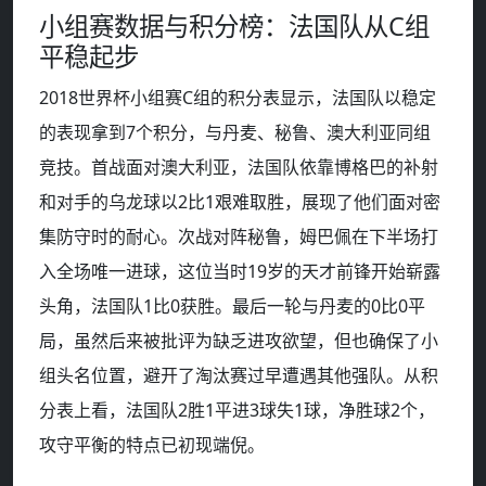
小组赛数据与积分榜：法国队从C组
平稳起步
2018世界杯小组赛C组的积分表显示，法国队以稳定
的表现拿到7个积分，与丹麦、秘鲁、澳大利亚同组
竞技。首战面对澳大利亚，法国队依靠博格巴的补射
和对手的乌龙球以2比1艰难取胜，展现了他们面对密
集防守时的耐心。次战对阵秘鲁，姆巴佩在下半场打
入全场唯一进球，这位当时19岁的天才前锋开始崭露
头角，法国队1比0获胜。最后一轮与丹麦的0比0平
局，虽然后来被批评为缺乏进攻欲望，但也确保了小
组头名位置，避开了淘汰赛过早遭遇其他强队。从积
分表上看，法国队2胜1平进3球失1球，净胜球2个，
攻守平衡的特点已初现端倪。