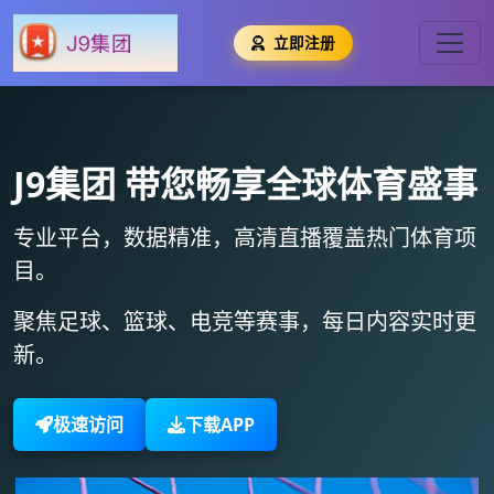
立即注册
J9集团
带您畅享全球体育盛事
专业平台，数据精准，
高清直播
覆盖热门体育项
目。
聚焦足球、篮球、电竞等赛事，
每日内容实时更
新
。
极速访问
下载APP