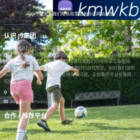
App下载
关于我们
隐私政策
服务协议
网站地图
认识 J9集团
【大客线路】j9九游会官网是真正的官方线路入口，更加安全可靠有
保障【发飙】。作为由官方集团指定认证的安全通道入口，是更多忠
实用户的第一选择。九游会j9国际站请认准我们的地址以及备用线
路，大家选择真正的官方通道，体验更好的游戏感受，同时我们提供
7x24小时在线客服，第一时间处理各类问题，正规集团平台有保障，
欢迎监督。
地址
support@kmwkbj.com
合作 / 推荐平台