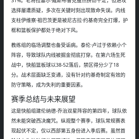
31%。老将拉塞尔·威斯布鲁克虽然拼劲十足，但进攻
选择屡遭质疑，多次在关键时刻出现致命失误。内线
支柱伊维察·祖巴茨更是被尼古拉·约基奇完全打爆，护
框和篮板保护都处于绝对下风。
教练组的临场调整也备受诟病。泰伦·卢过于依赖小个
阵容，导致球队内线被掘金彻底打穿。在第六场生死
战中，快船篮板球以38-52落后，禁区得分少了18
分。战术层面缺乏变通，没有针对约基奇制定有效的
防守策略，成为失利的重要因素。
赛季总结与未来展望
这是快船组建伦纳德-乔治双星阵容的第四年，球队依
然未能突破西决魔咒。纵观整个赛季，球队常规赛表
现起伏不定，仅以西部第五身份进入季后赛。虽然首