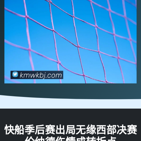
快船季后赛出局无缘西部决赛