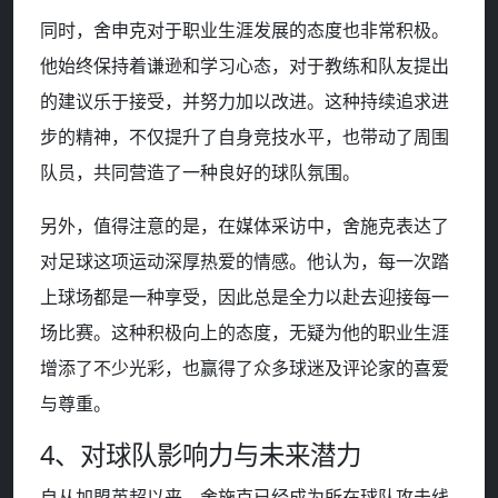
同时，舍申克对于职业生涯发展的态度也非常积极。
他始终保持着谦逊和学习心态，对于教练和队友提出
的建议乐于接受，并努力加以改进。这种持续追求进
步的精神，不仅提升了自身竞技水平，也带动了周围
队员，共同营造了一种良好的球队氛围。
另外，值得注意的是，在媒体采访中，舍施克表达了
对足球这项运动深厚热爱的情感。他认为，每一次踏
上球场都是一种享受，因此总是全力以赴去迎接每一
场比赛。这种积极向上的态度，无疑为他的职业生涯
增添了不少光彩，也赢得了众多球迷及评论家的喜爱
与尊重。
4、对球队影响力与未来潜力
自从加盟英超以来，舍施克已经成为所在球队攻击线