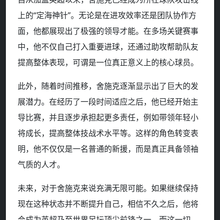
上的“定海神针”。无论是在进攻效率还是团队协作方
面，他都展现出了极强的领导才能。在多场关键赛事
中，他不仅自己打入重要进球，还通过助攻帮助队友
提高整体表现，可谓是一位真正意义上的核心球员。
此外，随着时间推移，舍施克逐渐显示出了巨大的发
展潜力。在经历了一段时间适应之后，他已经开始主
导比赛，并且逐步承担起更多责任，例如带领年轻小
将成长，提高整体技战术水平等。这样的角色转变表
明，他不仅仅是一名普通的新援，而是真正具备领袖
气质的人才。
未来，对于舍施克来说充满无限可能。如果继续保持
现在这种状态并不断提升自己，相信不久之后，他将
会成为英超乃至世界足坛顶尖前锋之一。而这一切，