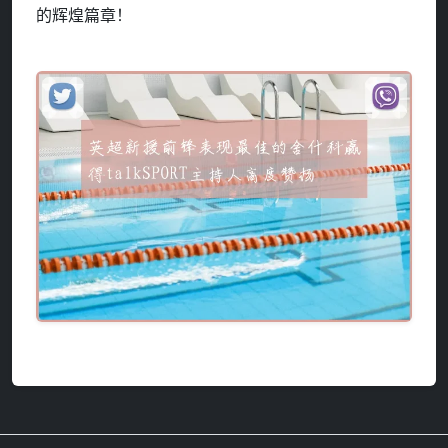
的辉煌篇章！