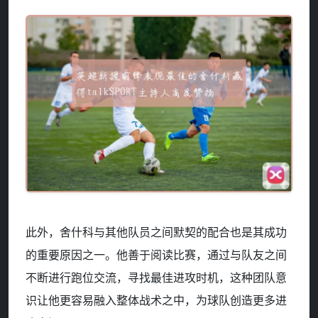
此外，舍什科与其他队员之间默契的配合也是其成功
的重要原因之一。他善于阅读比赛，通过与队友之间
不断进行跑位交流，寻找最佳进攻时机，这种团队意
识让他更容易融入整体战术之中，为球队创造更多进