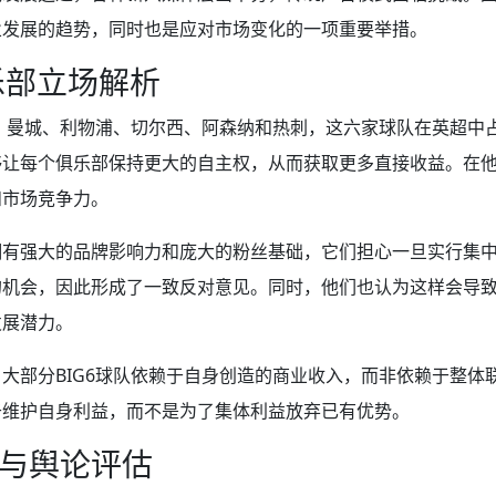
业发展的趋势，同时也是应对市场变化的一项重要举措。
俱乐部立场解析
联、曼城、利物浦、切尔西、阿森纳和热刺，这六家球队在英超中
够让每个俱乐部保持更大的自主权，从而获取更多直接收益。在
和市场竞争力。
拥有强大的品牌影响力和庞大的粉丝基础，它们担心一旦实行集
的机会，因此形成了一致反对意见。同时，他们也认为这样会导
发展潜力。
大部分BIG6球队依赖于自身创造的商业收入，而非依赖于整体
于维护自身利益，而不是为了集体利益放弃已有优势。
响与舆论评估