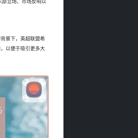
乐部立场、市场反响以
的背景下，英超联盟希
源，以便于吸引更多大