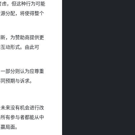
考虑，但这种行为可能
资源分配，将使得整个
创新，为赞助商提供更
和互动形式。由此可
另一部分则认为应尊重
不同预期与诉求。
着未来没有机会进行改
得所有参与者都能从中
共赢局面。