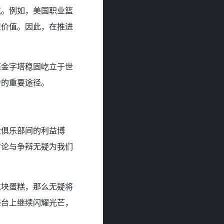
境。例如，美国职业篮
盟价值。因此，在推进
座金字塔稳固屹立于世
力的重要途径。
大俱乐部间的利益博
讨论与争辩无疑为我们
这块蛋糕，那么无疑将
舞台上继续闪耀光芒，