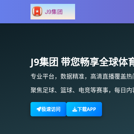
J9集团
带您畅享全球体
专业平台，数据精准，
高清直播
覆盖热
聚焦足球、篮球、电竞等赛事，
每日内
极速访问
下载APP