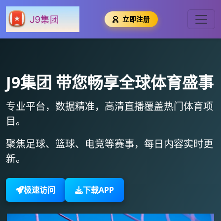
立即注册
J9集团
带您畅享全球体育盛事
专业平台，数据精准，
高清直播
覆盖热门体育项
目。
聚焦足球、篮球、电竞等赛事，
每日内容实时更
新
。
极速访问
下载APP