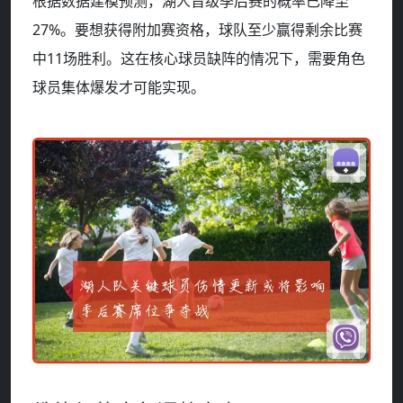
根据数据建模预测，湖人晋级季后赛的概率已降至
27%。要想获得附加赛资格，球队至少赢得剩余比赛
中11场胜利。这在核心球员缺阵的情况下，需要角色
球员集体爆发才可能实现。