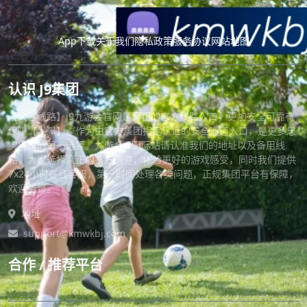
App下载
关于我们
隐私政策
服务协议
网站地图
认识 J9集团
【大客线路】j9九游会官网是真正的官方线路入口，更加安全可靠有
保障【发飙】。作为由官方集团指定认证的安全通道入口，是更多忠
实用户的第一选择。九游会j9国际站请认准我们的地址以及备用线
路，大家选择真正的官方通道，体验更好的游戏感受，同时我们提供
7x24小时在线客服，第一时间处理各类问题，正规集团平台有保障，
欢迎监督。
地址
support@kmwkbj.com
合作 / 推荐平台