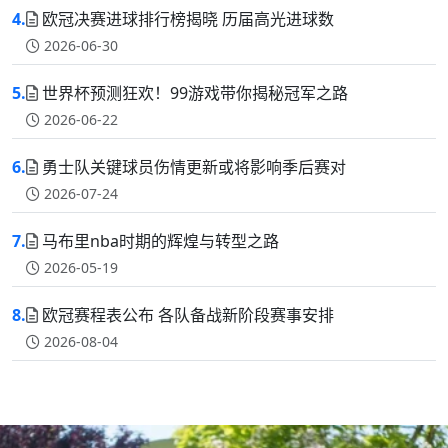
4.
欧冠决赛进球排行榜揭晓 历届高光进球数
2026-06-30
5.
世界杯预测狂欢！99游戏带你揭秘冠军之路
2026-06-22
6.
勇士队关键球员伤情更新或将影响季后赛对
2026-07-24
7.
马布里nba时期的辉煌与转型之路
2026-05-19
8.
欧冠赛程表公布 各队备战新阶段赛事安排
2026-08-04