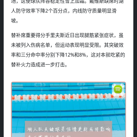
场，这使球队阵容稳定性雪上加霜。戴维斯缺席时湖
人防守效率下降2个百分点，内线防守质量明显滑
坡。
替补席重要得分手里夫斯近日出现腿筋紧张症状，虽
未被列入伤病名单，但运动表现明显受限。其突破效
率和三分命中率分别下降12%和8%，这对本就吃紧的
替补火力造成进一步打击。