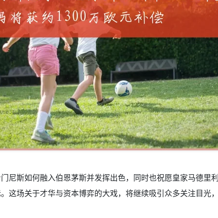
希门尼斯如何融入伯恩茅斯并发挥出色，同时也祝愿皇家马德里
标。这场关于才华与资本博弈的大戏，将继续吸引众多关注目光