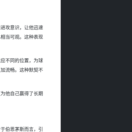
和进攻意识，让他迅速
也相当可观。这种表现
适应不同的位置，为球
更加流畅。这种默契不
更为他自己赢得了长期
对于伯恩茅斯而言，引