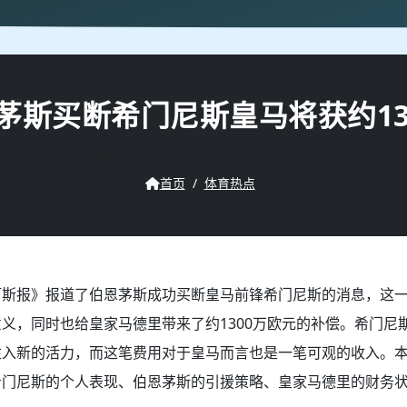
茅斯买断希门尼斯皇马将获约13
2026-05-11 21:22
60 次阅读
首页
/
体育热点
阿斯报》报道了伯恩茅斯成功买断皇马前锋希门尼斯的消息，这
义，同时也给皇家马德里带来了约1300万欧元的补偿。希门尼
注入新的活力，而这笔费用对于皇马而言也是一笔可观的收入。
希门尼斯的个人表现、伯恩茅斯的引援策略、皇家马德里的财务