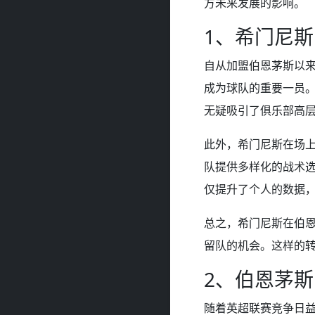
方未来发展的影响。
1、希门尼
自从加盟伯恩茅斯以
成为球队的重要一员
无疑吸引了俱乐部高
此外，希门尼斯在场
队提供多样化的战术
仅提升了个人的数据
总之，希门尼斯在伯
留队的机会。这样的
2、伯恩茅
随着英超联赛竞争日