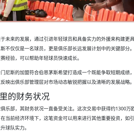
眼于未来的发展，通过引进年轻球员和具备实力的外援来构建更
尼斯不仅仅是一名球员，更是俱乐部长远发展计划中的关键部分
大赛经验，可以帮助年轻球员快速成长。
希门尼斯的加盟符合伯恩茅斯希望打造成一个既能争取短期成绩
策反映出俱乐部管理层对市场动态敏锐把握以及清晰的发展战略
德里的财务状况
俱乐部，其财务状况一直备受关注。这次交易中获得约1300万
。在当前经济环境下，这笔资金可以用来进行其他重要投资，如
提升球队实力。