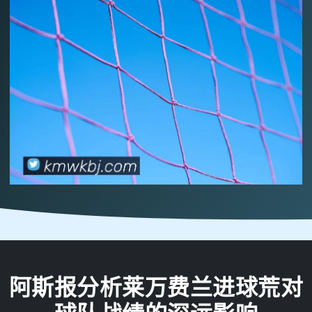
阿斯报分析莱万费兰进球荒对