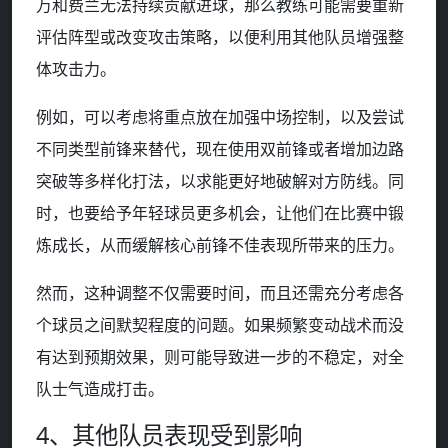
万和费兰无法持续贡献进球，那么教练可能需要重新
评估阵型或改变攻击策略，以便利用其他队员增强整
体攻击力。
例如，可以考虑将重点放在加强中场控制，以及尝试
不同类型前锋来替代，现在使用双前锋或者增加边路
突破等多样化打法，以求能更好地破解对方防线。同
时，也要给予年轻球员更多机会，让他们在比赛中锻
炼成长，从而缓解核心前锋不佳表现所带来的压力。
然而，这种调整不仅需要时间，而且还需充分考虑各
个球员之间默契程度的问题。如果频繁变动战术而没
有达到预期效果，则可能导致进一步的不稳定，对全
队士气造成打击。
4、其他队员表现受到影响