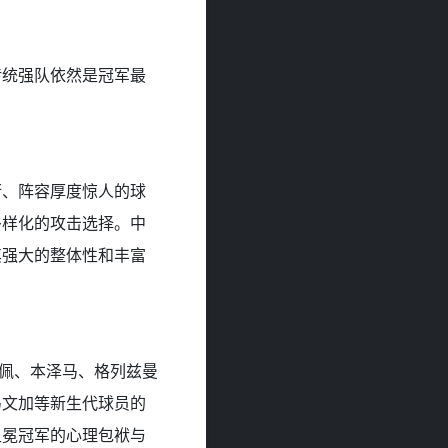
传统强队依然是冠军最
衡、阵容厚度惊人的球
多样化的攻击选择。中
其强大的整体性和丰富
巴佩、本泽马、格列兹曼
马文加等新生代球员的
卫冕冠军的心理包袱与