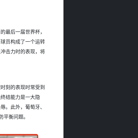
西的最后一届世界杯，
等球员构成了一个运转
级冲击力时的表现，将
键时刻的表现时常受到
线终结能力是一大隐
耻辱。此外，葡萄牙、
防平衡问题。