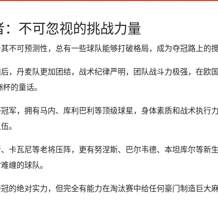
者：不可忽视的挑战力量
于其不可预测性，总有一些球队能够打破格局，成为夺冠路上的
归后，丹麦队更加团结，战术纪律严明，团队战斗力极强，在欧
洲杯的童话。
杯冠军，拥有马内、库利巴利等顶级球星，身体素质和战术执行
队伍。
斯、卡瓦尼等老将压阵，更有努涅斯、巴尔韦德、本坦库尔等新
常难缠的球队。
夺冠的绝对实力，但完全有能力在淘汰赛中给任何豪门制造巨大