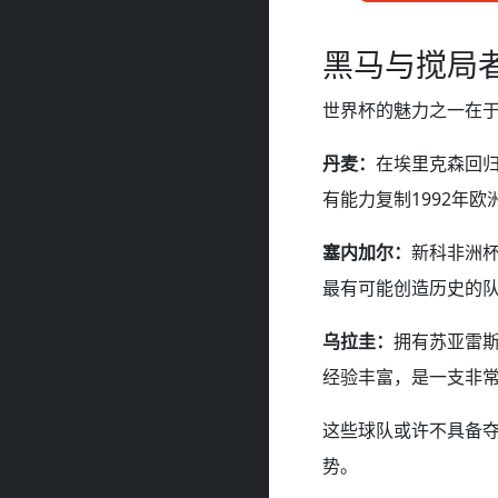
黑马与搅局
世界杯的魅力之一在
丹麦：
在埃里克森回
有能力复制1992年欧
塞内加尔：
新科非洲
最有可能创造历史的
乌拉圭：
拥有苏亚雷
经验丰富，是一支非
这些球队或许不具备
势。