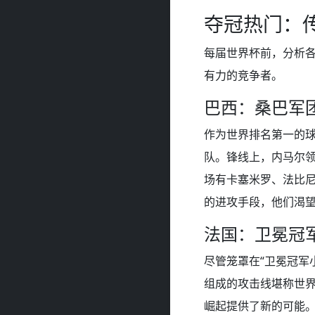
夺冠热门：
每届世界杯前，分析
有力的竞争者。
巴西：桑巴军
作为世界排名第一的
队。锋线上，内马尔
场有卡塞米罗、法比
的进攻手段，他们渴望
法国：卫冕冠
尽管笼罩在“卫冕冠军
组成的攻击线堪称世
崛起提供了新的可能