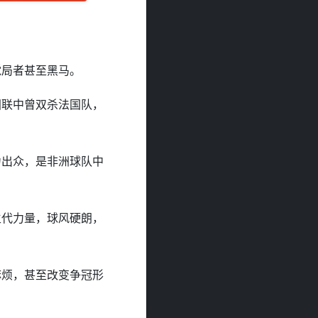
搅局者甚至黑马。
国联中曾双杀法国队，
力出众，是非洲球队中
生代力量，球风硬朗，
麻烦，甚至改变争冠形