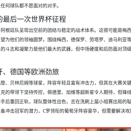
是任何球队都不愿面对的对手。
的最后一次世界杯征程
，阿根廷队呈现出空前的团结与稳定的战术体系。这很可能是梅
希望为他们的领袖圆梦。围绕梅西，德保罗、劳塔罗、迪马利亚
队的斗志和凝聚力是他们最大的武器，但中场硬度和后防面对顶
牙、德国等欧洲劲旅
福登、贝林厄姆等球星，阵容年轻且富有冲击力，但其在大赛关
里克的带领下坚持传控，佩德里、加维等超新星令人期待，但锋
接手后重回正轨，球队整体性出色，志在洗刷上届小组赛出局的
具备冲击冠军的潜力，C罗领衔的葡萄牙阵容豪华，但需要解决攻