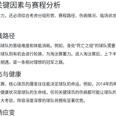
关键因素与赛程分析
实力，还必须综合考虑分组形势、赛程路径、伤病情况、临场状
线路径
球队的晋级难度和体能消耗。例如，身处“死亡之组”的球队需
的球队则有机会进行轮换，为淘汰赛蓄力。进入淘汰赛后，上下
敌相遇，是一条相对理想的冠军之路。
态与健康
赛，核心球员的爆发往往能决定球队的命运。例如，2014年的梅
的健康状况是球队的生命线，任何关键球员的伤病都可能让球队
巨大考验，阵容深度深厚的球队将拥有显著优势。
场应变