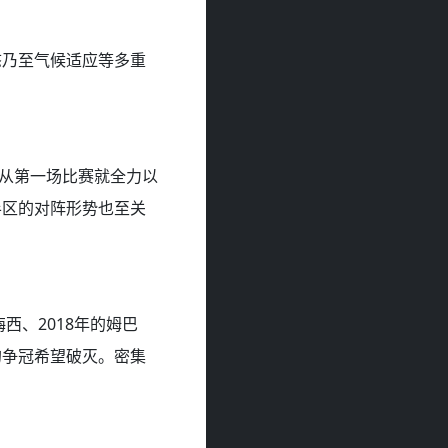
态乃至气候适应等多重
要从第一场比赛就全力以
半区的对阵形势也至关
西、2018年的姆巴
的争冠希望破灭。密集