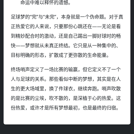
命运中难以释怀的遗憾。
足球梦的“完”与“未完”，本身就是一个伪命题。对于真
正热爱它的人来说，只要那份心跳还在——无论是看
到精妙配合时的激动，还是自己踢出一脚好球时的畅
快——梦想就从未真正终结。它只是从一种集中的、
目标明确的形态，扩散成了更弥散的生命能量。
终场哨声定义了一场比赛的输赢，但它定义不了一个
人与足球的关系。那些看似中断的梦想，其实是在人
生的更大场域里，换了件球衣，继续奔跑。哨声吹散
的是比赛的尘埃，吹不散的，是深植于心的热爱。这
份热爱，或许才是所有梦想最初，也是最终的归宿。