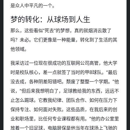
是众人中平凡的一个。
梦的转化：从球场到人生
那么，这些看似“死去”的梦想，真的就烟消云散了
吗？未必。它们更像是一种能量，转化到了生活的其
他领域。
我采访过一位现在很成功的互联网公司高管，他大学
时是校队核心，差一点就签了当时的甲B球队。“最后
没去成，各种阴差阳错吧。颓废了整整一个学期。”他
说，“但后来我想明白了，足球教给我的东西，远远不
止怎么踢球。它教我纪律、团队合作、如何在压力下
保持专注、如何面对失败。这些品质，在我后来的创
业和职场里，比任何专业课程都有用。”他的办公室里
放着一个旧足球，电脑屏保是他当年在球场上飞驰的