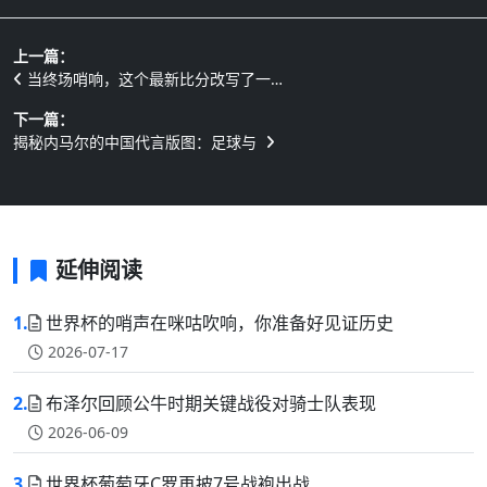
上一篇：
当终场哨响，这个最新比分改写了一…
下一篇：
揭秘内马尔的中国代言版图：足球与
延伸阅读
1.
世界杯的哨声在咪咕吹响，你准备好见证历史
2026-07-17
2.
布泽尔回顾公牛时期关键战役对骑士队表现
2026-06-09
3.
世界杯葡萄牙C罗再披7号战袍出战