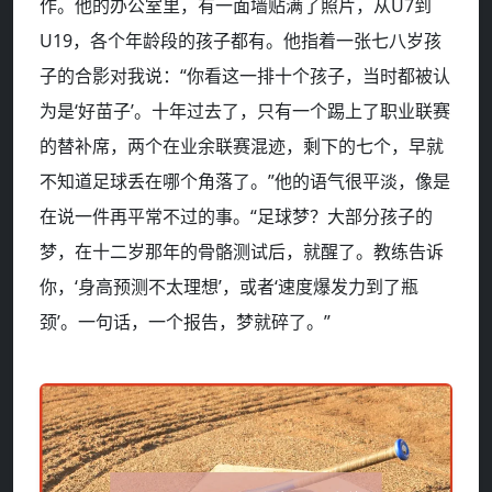
作。他的办公室里，有一面墙贴满了照片，从U7到
U19，各个年龄段的孩子都有。他指着一张七八岁孩
子的合影对我说：“你看这一排十个孩子，当时都被认
为是‘好苗子’。十年过去了，只有一个踢上了职业联赛
的替补席，两个在业余联赛混迹，剩下的七个，早就
不知道足球丢在哪个角落了。”他的语气很平淡，像是
在说一件再平常不过的事。“足球梦？大部分孩子的
梦，在十二岁那年的骨骼测试后，就醒了。教练告诉
你，‘身高预测不太理想’，或者‘速度爆发力到了瓶
颈’。一句话，一个报告，梦就碎了。”