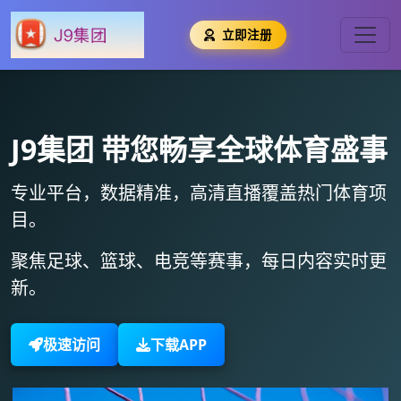
立即注册
J9集团
带您畅享全球体育盛事
专业平台，数据精准，
高清直播
覆盖热门体育项
目。
聚焦足球、篮球、电竞等赛事，
每日内容实时更
新
。
极速访问
下载APP