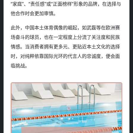
“家庭”、“责任感”或“正面榜样”形象的品牌，在选择与
他合作时会更加审慎。
此外，中国本土体育偶像的崛起，如武磊等在欧洲赛
场奋斗的球员，也在一定程度上分流了关注度和民族
情感。当消费者拥有更多元、更贴近本土文化的选择
时，对纯粹依靠国际光环的代言人的忠诚度，便会面
临挑战。