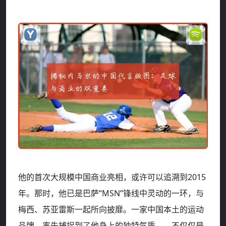
他的首次大规模中国商业亮相，或许可以追溯到2015
年。那时，他已是巴萨“MSN”锋线中灵动的一环，与
梅西、苏亚雷斯一起所向披靡。一家中国本土的运动
品牌，率先捕捉到了他身上的独特气质——不仅仅是