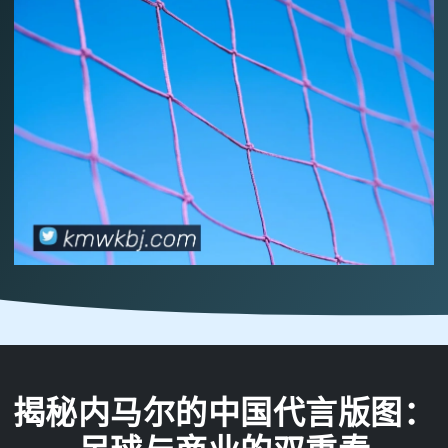
揭秘内马尔的中国代言版图：