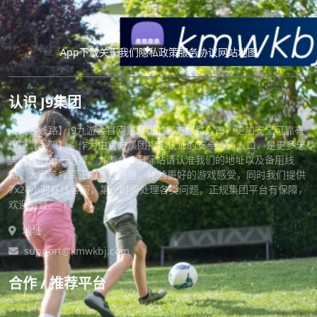
App下载
关于我们
隐私政策
服务协议
网站地图
认识 J9集团
【大客线路】j9九游会官网是真正的官方线路入口，更加安全可靠有
保障【发飙】。作为由官方集团指定认证的安全通道入口，是更多忠
实用户的第一选择。九游会j9国际站请认准我们的地址以及备用线
路，大家选择真正的官方通道，体验更好的游戏感受，同时我们提供
7x24小时在线客服，第一时间处理各类问题，正规集团平台有保障，
欢迎监督。
地址
support@kmwkbj.com
合作 / 推荐平台