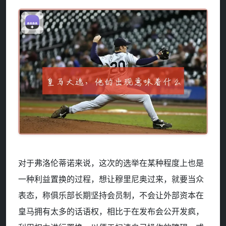
对于弗洛伦蒂诺来说，这次的选举在某种程度上也是
一种利益置换的过程，想让穆里尼奥过来，就要当众
表态，称俱乐部长期坚持会员制，不会让外部资本在
皇马拥有太多的话语权，相比于在发布会公开发疯，