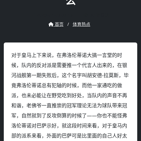
么
2026-07-03 06:13
30 次阅读
首页
/
体育热点
对于皇马上下来说，在弗洛伦蒂诺大搞一言堂的时
候，队内的反对派是需要推一个代言人出来的，在银
河战舰第一期失败后，这个名字叫胡安德-拉莫斯，毕
竟弗洛伦蒂诺总有犯轴的时候，而他一家通吃的做
派，也未必能让在野党吃到好处，当队内的声音不再
和谐，老佛爷一直推崇的冠军理论无法为球队带来冠
军，自然就到了反攻倒算的时候了——你也不能怪弗
洛伦蒂诺对巴萨示好，就这段时间来看，对于皇马内
部的派系来看，外面的巴萨可是比里面的自己人好太