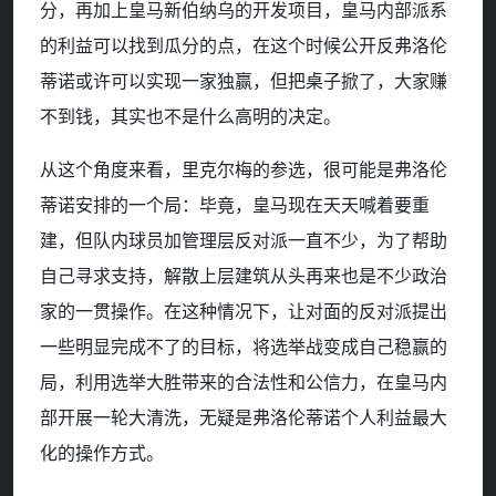
分，再加上皇马新伯纳乌的开发项目，皇马内部派系
的利益可以找到瓜分的点，在这个时候公开反弗洛伦
蒂诺或许可以实现一家独赢，但把桌子掀了，大家赚
不到钱，其实也不是什么高明的决定。
从这个角度来看，里克尔梅的参选，很可能是弗洛伦
蒂诺安排的一个局：毕竟，皇马现在天天喊着要重
建，但队内球员加管理层反对派一直不少，为了帮助
自己寻求支持，解散上层建筑从头再来也是不少政治
家的一贯操作。在这种情况下，让对面的反对派提出
一些明显完成不了的目标，将选举战变成自己稳赢的
局，利用选举大胜带来的合法性和公信力，在皇马内
部开展一轮大清洗，无疑是弗洛伦蒂诺个人利益最大
化的操作方式。